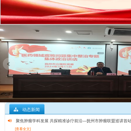
动态新闻
聚焦肿瘤学科发展 共探精准诊疗前沿—抚州市肿瘤联盟巡讲首
[查看全文]