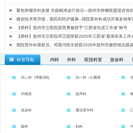
聚焦肿瘤学科发展 共探精准诊疗前沿—抚州市肿瘤联盟巡讲首
微创技术再升级，惠民利民护健康--我院普外科成功开展多例单
【榜样】抚州市立医院梁慧勇被授予“江西省先进工作者”称号
【榜样】抚州市立医院邓卫国荣获2025年江西省“最美医务工作
我院普外科唐新员、邓晨珂医生斩获2026年抚州市腹腔镜实践
科室导航
内科
外科
医技科室
急诊科
麻醉科
省肿瘤医院常驻专家
内二科（呼吸消化
内一科（心脑肾、
内分泌）
神经内科）
内镜室
超声科
急诊科
重症医学科
眼科
妇科