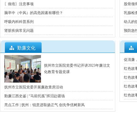
〖痤疮〗注意事项
股骨颈
脑卒中（中风）的高危因素有哪些？
乳腺检
呼吸内科科普系列
幼儿的
肾脏疾病常见问题
预防急
勤廉文化
促清廉
抚州市立医院党委书记开讲2023年廉洁文
红色故
化教育专题党课
红色故
红色故
抚州市立医院党委开展廉政查房活动
红色故
勤廉江西史鉴 | “马前托孤”挥泪赴疆场
亮点工作 | 抚州：锐意进取扬正气 创先争优树新风