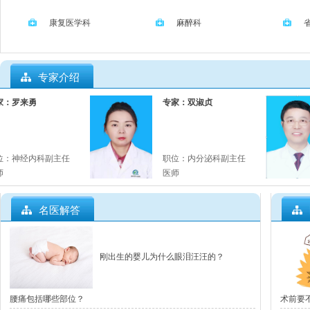
康复医学科
麻醉科
家
专家介绍
：罗来勇
专家：双淑贞
：
神经内科副主任
职位：
内分泌科副主任
医师
名医解答
刚出生的婴儿为什么眼泪汪汪的？
腰痛包括哪些部位？
术前要