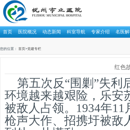
首页
医院概况
动态新闻
科室导航
专家介绍
名医解
您的位置：
首页
>
党建专栏
红色
第五次反
“
围剿
”
失利
环境越来越艰险，乐安
被敌人占领。
1934年
枪声大作、招携圩被敌