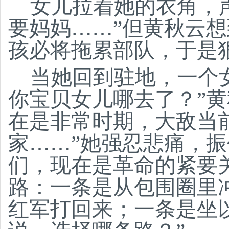
女儿拉着她的衣角，
要妈妈
……
”
但黄秋云想
孩必将拖累部队，于是
当她回到驻地，一个
你宝贝女儿哪去了？
”
黄
在是非常时期，大敌当
家
……
”
她强忍悲痛，振
们，现在是革命的紧要
路：一条是从包围圈里
红军打回来；一条是坐