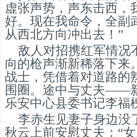
虚张声势，声东击西，
好。现在我命令，全副
从
西北方向冲出去！
”
敌人对招携红军情况
向的枪声渐新稀落下来
战士，凭借着对道路的
围圈。途中与丈夫
——
乐安中心县委书记
李福
李赤生见妻子身边没
秋云上前安慰丈夫：
“
女