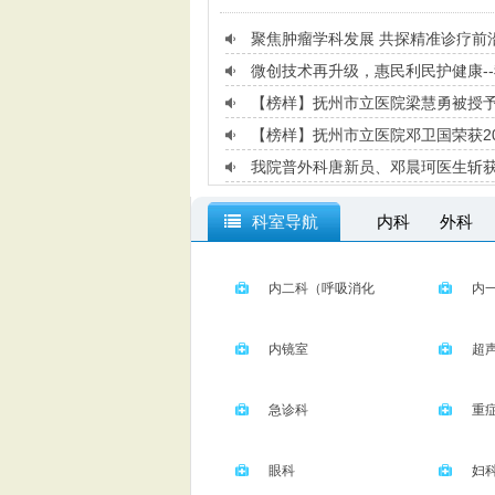
聚焦肿瘤学科发展 共探精准诊疗前
微创技术再升级，惠民利民护健康-
【榜样】抚州市立医院梁慧勇被授予
【榜样】抚州市立医院邓卫国荣获20
我院普外科唐新员、邓晨珂医生斩获
科室导航
内科
外科
麻醉科
省肿
内二科（呼吸消化
内
内分泌）
神经内科
内镜室
超
急诊科
重
眼科
妇