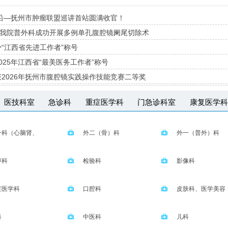
沿—抚州市肿瘤联盟巡讲首站圆满收官！
-我院普外科成功开展多例单孔腹腔镜阑尾切除术
“江西省先进工作者”称号
25年江西省“最美医务工作者”称号
2026年抚州市腹腔镜实践操作技能竞赛二等奖
医技科室
急诊科
重症医学科
门急诊科室
康复医学科
瘤医院常驻专家
一科（心脑肾、
外二（骨）科
外一（普外）科
）
声科
检验科
影像科
症医学科
口腔科
皮肤科、医学美容
科
科
中医科
儿科