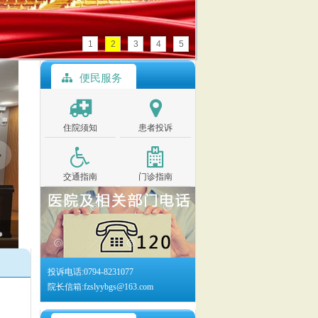
1
2
3
4
5
便民服务
住院须知
患者投诉
交通指南
门诊指南
投诉电话:0794-8231077
院长信箱:fzslyybgs@163.com