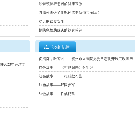
股骨颈骨折患者的健康宣教
乳腺检查做了钼靶还需要做磁共振吗？
幼儿的饮食安排
预防急性胰腺炎的饮食常识
党建专栏
促清廉，敲警钟——抚州市立医院党委常态化开展廉政查房
2023年廉洁文
红色故事——《打靶归来》诞生记
红色故事——一张赔款布告
红色故事——舒同参军
红色故事——临战托孤
风