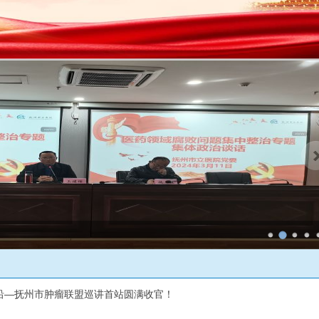
沿—抚州市肿瘤联盟巡讲首站圆满收官！