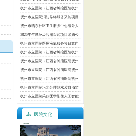
请调研公告
抚州市立医院（江西省肿瘤医院抚州
医院）2026年公开招聘编制外工作人
抚州市立医院消防修缮服务采购项目
员递补录用人员名单公示
市场调研公告
抚州市赣东社区卫生服务中心编外人
员招聘公告
2026年年度垃圾容器采购项目采购公
告
抚州市立医院医用液氧服务项目意向
公开
抚州市立医院（江西省肿瘤医院抚州
医院）2026年公开招聘编制外工作人
抚州市立医院（江西省肿瘤医院抚州
员 拟录用人员名单公示
医院）2026年公开招聘编制外工作人
抚州市立医院（江西省肿瘤医院抚州
员递补入闱体检、政审人员名单公示
医院）2026年公开招聘编制外工作人
抚州市立医院（江西省肿瘤医院抚州
员入闱体检、政审人员名单公示
医院）公开招聘2026年编外工作人员
抚州市立医院污水处理站水质自动监
结构化面试公告
测设备采购项目市场调研公告
抚州市立医院采购医学影像人工智能
辅助诊断系统项目市场调研公告
医院文化