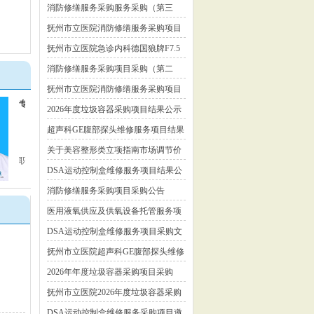
目结果公示
消防修缮服务采购服务采购（第三
次）公告
抚州市立医院消防修缮服务采购项目
（第二次）流标公告
抚州市立医院急诊内科德国狼牌F7.5
输尿管硬镜维修服务项目询价采购公
消防修缮服务采购项目采购（第二
告
次）公告
抚州市立医院消防修缮服务采购项目
专家：李志华
专家：陈海民
流标公告
2026年度垃圾容器采购项目结果公示
超声科GE腹部探头维修服务项目结果
公示
关于美容整形类立项指南市场调节价
职位：
超声副主任医师
职位：
影像科副主任医
医疗服务项目价格公示公告
DSA运动控制盒维修服务项目结果公
师
示
消防修缮服务采购项目采购公告
医用液氧供应及供氧设备托管服务项
目采购公告
DSA运动控制盒维修服务项目采购文
件
抚州市立医院超声科GE腹部探头维修
服务项目询价采购公告
2026年年度垃圾容器采购项目采购
（第二次）公告
抚州市立医院2026年度垃圾容器采购
（第一次）项目流标公告
DSA运动控制盒维修服务采购项目邀