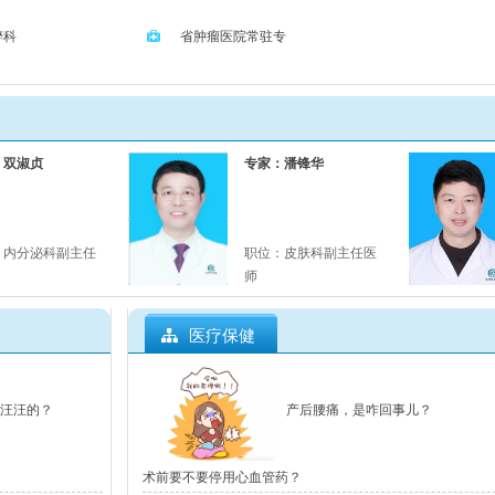
醉科
省肿瘤医院常驻专
家
双淑贞
专家：潘锋华
内分泌科副主任
职位：
皮肤科副主任医
师
医疗保健
汪汪的？
产后腰痛，是咋回事儿？
术前要不要停用心血管药？