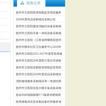
院务公开
抚州市立医院医保智能监管系统服务
项目采购公告
2026年度布品采购项目采购公告
抚州市立医院微波消融仪设备采购项
目意向公开
抚州市立医院灾备一体机设备采购项
目市场调研公告
抚州市立医院（江西省肿瘤医院抚州
医院）公开引进高层次人才（招聘科
抚州市赣东社区卫生服务中心2026年
室主任、副主任）公告
第二批编外工作人员招聘公告
抚州市立医院2025-2027年度零星维修
结算审核服务采购邀请文件
抚州市立医院26年度医疗责任等保险
服务项目单一来源采购征求意见公示
抚州市立医院采购医保智能监管系统
服务项目市场调研公告
抚州市立医院2026年度布品采购项目
市场调研公告
消防修缮服务采购项目单一来源结果
公示
抚州市立医院住院大楼灾备设备采购
项目市场调研公告
急诊内科德国狼牌F7.5输尿管硬镜维
修服务项目结果公示
医用液氧供应及供氧设备托管服务项