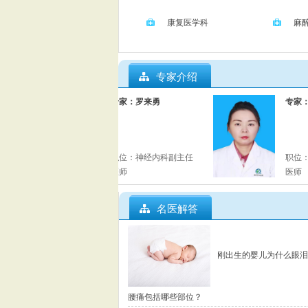
康复医学科
麻
专家介绍
专家：罗来勇
专家：
主任
职位：
神经内科副主任
职位：
医师
医师
名医解答
刚出生的婴儿为什么眼泪
腰痛包括哪些部位？