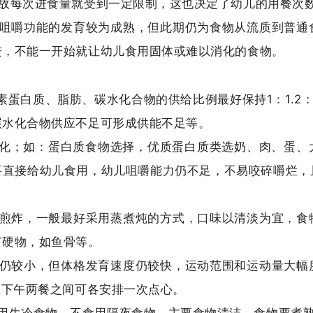
l，故每次进食量就受到一定限制，这也决定了幼儿的用餐次
及咀嚼功能的发育较为成熟，但此期仍为食物从流质到普通
进，不能一开始就让幼儿食用固体或难以消化的食物。
素蛋白质、脂肪、碳水化合物的供给比例最好保持1：1.2
碳水化合物供应不足可形成供能不足等。
消化；如：蛋白质食物选择，优质蛋白质类选奶、肉、蛋、
要直接给幼儿食用，幼儿咀嚼能力仍不足，不易咬碎嚼烂，
易煎炸，一般最好采用蒸煮炖的方式，口味以清淡为宜，食
有硬物，如鱼骨等。
量仍较小，但体格发育速度仍较快，运动范围和运动量大幅
上下午两餐之间可各安排一次点心。