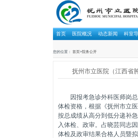
首页
医院概况
动态新闻
科室
您的位置：
首页
>
院务公开
抚州市立医院（江西省肿
因报考急诊外科医师岗总
体检资格，根据《抚州市立医
按总成绩从高分到低分递补急
入体检、政审。占晓芸同志因
体检及政审结果合格人员暨拟