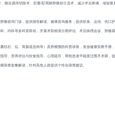
术、吻合器痔切除术、肛瘘/肛周脓肿微创引流术，减少术后疼痛，缩短
诊、肿瘤咨询门诊，提供报告解读、健康咨询服务；提供饮食、运动、伤口
肿瘤科、内科等多科室联动，开展术前精准分期评估、术后病理会诊、肿瘤
（胆囊结石、疝、胃肠道息肉等）及肿瘤预防科普讲座，发放健康宣教手册
护理指导、营养评估与饮食指导、心理疏导，帮助患者平稳度过围手术期，
肿瘤筛查套餐解读，针对高危人群提供个性化筛查建议。