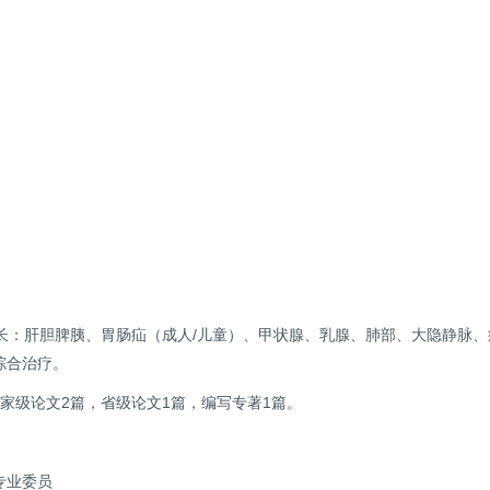
擅长：肝胆脾胰、胃肠疝（成人/儿童）、甲状腺、乳腺、肺部、大隐静脉
综合治疗。
家级论文2篇，省级论文1篇，编写专著1篇。
专业委员