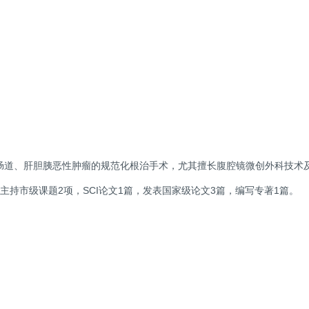
肠道、肝胆胰恶性肿瘤的规范化根治手术，尤其擅长腹腔镜微创外科技术
主持市级课题2项，SCI论文1篇，发表国家级论文3篇，编写专著1篇。