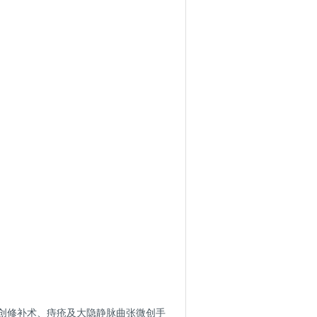
创修补术、痔疮及大隐静脉曲张微创手