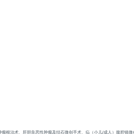
肿瘤根治术、肝胆良恶性肿瘤及结石微创手术、疝（小儿/成人）腹腔镜微