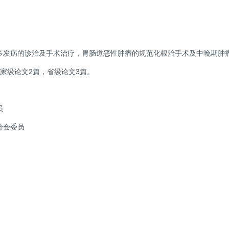
多发病的诊治及手术治疗，胃肠道恶性肿瘤的规范化根治手术及中晚期肿
家级论文2篇，省级论文3篇。
员
分会委员