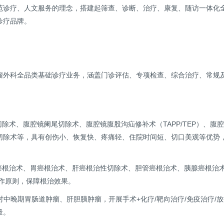
范诊疗、人文服务的理念，搭建起筛查、诊断、治疗、康复、随访一体化
诊疗品牌。
瘤外科全品类基础诊疗业务，涵盖门诊评估、专项检查、综合治疗、常规
切除术、腹腔镜阑尾切除术、腹腔镜腹股沟疝修补术（TAPP/TEP）、
切除术等，具有创伤小、恢复快、疼痛轻、住院时间短、切口美观等优势
肠癌根治术、胃癌根治术、肝癌根治性切除术、胆管癌根治术、胰腺癌根治
作原则，保障根治效果。
针对中晚期胃肠道肿瘤、肝胆胰肿瘤，开展手术+化疗/靶向治疗/免疫治疗
量。